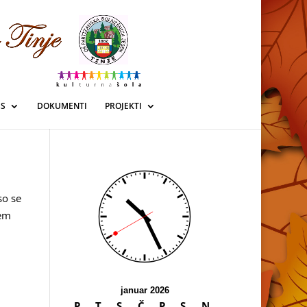
SS
DOKUMENTI
PROJEKTI
so se
nem
januar 2026
P
T
S
Č
P
S
N