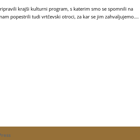
ripravili krajši kulturni program, s katerim smo se spomnili na
am popestrili tudi vrtčevski otroci, za kar se jim zahvaljujemo....
ress