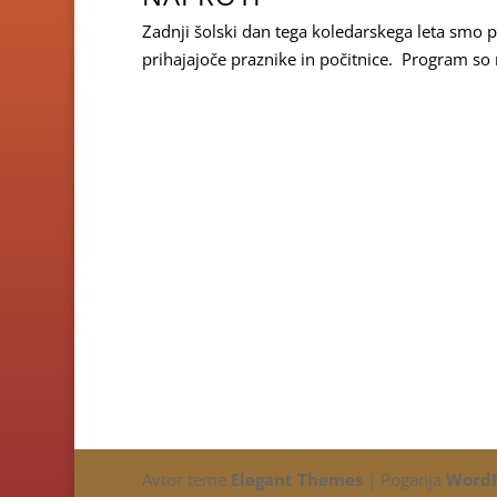
Zadnji šolski dan tega koledarskega leta smo p
prihajajoče praznike in počitnice. Program so n
Avtor teme
Elegant Themes
| Poganja
WordP