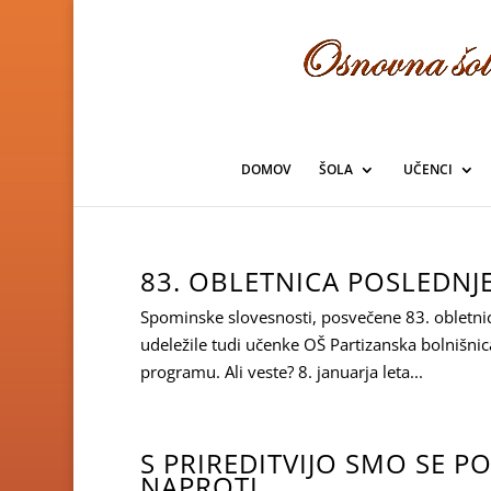
Skoči
na
vsebino
DOMOV
ŠOLA
UČENCI
83. OBLETNICA POSLEDN
Spominske slovesnosti, posvečene 83. obletnic
udeležile tudi učenke OŠ Partizanska bolnišnic
programu. Ali veste? 8. januarja leta...
S PRIREDITVIJO SMO SE P
NAPROTI