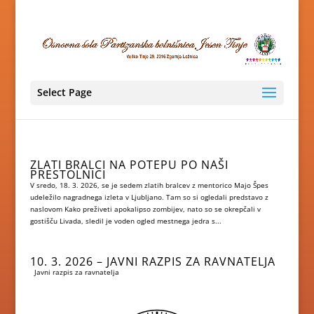
Skoči
na
vsebino
Select Page
ZLATI BRALCI NA POTEPU PO NAŠI
PRESTOLNICI
V sredo, 18. 3. 2026, se je sedem zlatih bralcev z mentorico Majo Špes
udeležilo nagradnega izleta v Ljubljano. Tam so si ogledali predstavo z
naslovom Kako preživeti apokalipso zombijev, nato so se okrepčali v
gostišču Livada, sledil je voden ogled mestnega jedra s...
10. 3. 2026 – JAVNI RAZPIS ZA RAVNATELJA
Javni razpis za ravnatelja