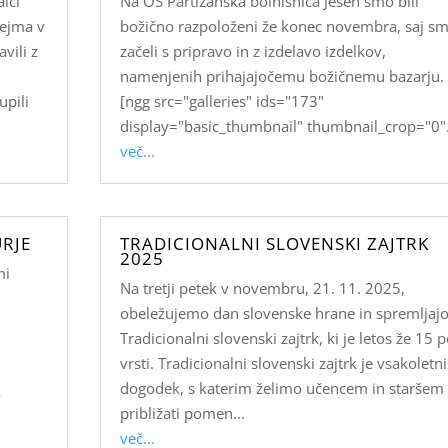
lci
Na OŠ Partizanska bolnišnica Jesen smo bili
sejma v
božično razpoloženi že konec novembra, saj s
vili z
začeli s pripravo in z izdelavo izdelkov,
namenjenih prihajajočemu božičnemu bazarju.
upili
[ngg src="galleries" ids="173"
display="basic_thumbnail" thumbnail_crop="0".
več...
RJE
TRADICIONALNI SLOVENSKI ZAJTRK
2025
mi
Na tretji petek v novembru, 21. 11. 2025,
obeležujemo dan slovenske hrane in spremljajo
Tradicionalni slovenski zajtrk, ki je letos že 15 
vrsti. Tradicionalni slovenski zajtrk je vsakoletni
dogodek, s katerim želimo učencem in staršem
v
približati pomen...
več...