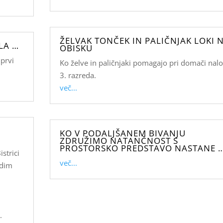
ŽELVAK TONČEK IN PALIČNJAK LOKI 
LA …
OBISKU
prvi
Ko želve in paličnjaki pomagajo pri domači nalo
3. razreda.
več...
KO V PODALJŠANEM BIVANJU
ZDRUŽIMO NATANČNOST S
PROSTORSKO PREDSTAVO NASTANE 
strici
več...
adim
n
.