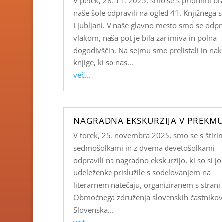
V petek, 28. 11. 2025, smo se s pridnimi bra
naše šole odpravili na ogled 41. Knjižnega 
Ljubljani. V naše glavno mesto smo se odpra
vlakom, naša pot je bila zanimiva in polna
dogodivščin. Na sejmu smo prelistali in nak
knjige, ki so nas...
več...
NAGRADNA EKSKURZIJA V PREKMU
V torek, 25. novembra 2025, smo se s štiri
sedmošolkami in z dvema devetošolkami
odpravili na nagradno ekskurzijo, ki so si jo
udeleženke prislužile s sodelovanjem na
literarnem natečaju, organiziranem s strani
Območnega združenja slovenskih častniko
Slovenska...
več...