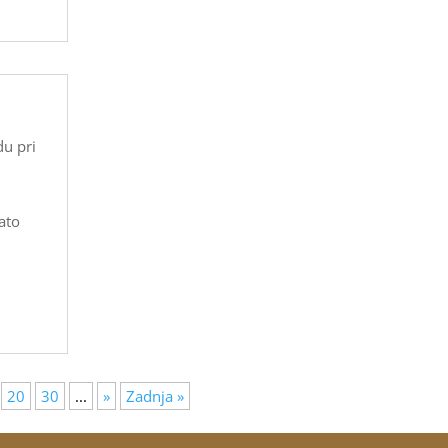
u pri
ato
20
30
...
»
Zadnja »