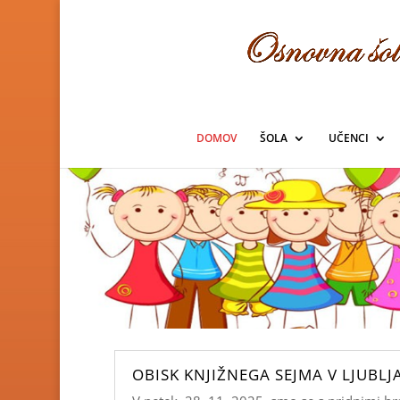
Skoči
na
vsebino
DOMOV
ŠOLA
UČENCI
OBISK KNJIŽNEGA SEJMA V LJUBLJ