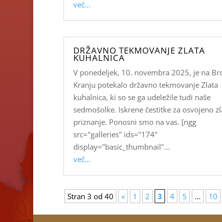
več...
DRŽAVNO TEKMOVANJE ZLATA
KUHALNICA
V ponedeljek, 10. novembra 2025, je na Brd
Kranju potekalo državno tekmovanje Zlata
kuhalnica, ki so se ga udeležile tudi naše
sedmošolke. Iskrene čestitke za osvojeno zl
priznanje. Ponosni smo na vas. [ngg
src="galleries" ids="174"
display="basic_thumbnail"...
več...
Stran 3 od 40
«
1
2
3
4
5
...
10